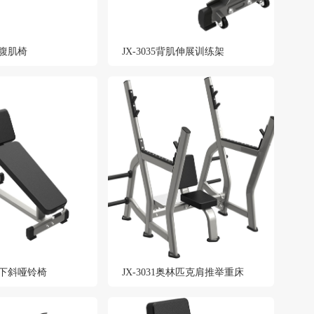
调腹肌椅
JX-3035背肌伸展训练架
可调下斜哑铃椅
JX-3031奥林匹克肩推举重床