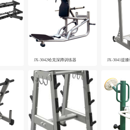
JX-3042哈克深蹲训练器
JX-3041提