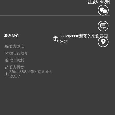
江苏-邳州
联系我们
350vip8888新葡的京集团国
际站
官方微信
微信视频号
官方微博
官方抖音
350vip8888新葡的京集团运
动APP