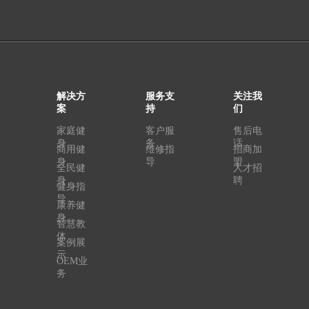
解决方
服务支
关注我
案
持
们
家庭健
客户服
售后电
身
务
话
商用健
维修指
招商加
身
导
盟
全民健
人才招
身
聘
健身指
导
康养健
身
智慧教
体
案例展
示
OEM业
务