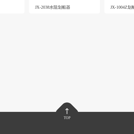
JX-2038水阻划船器
JX-1004Z
TOP