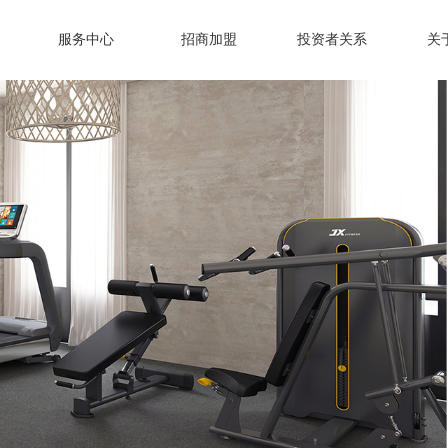
服务中心
招商加盟
投资者关系
关