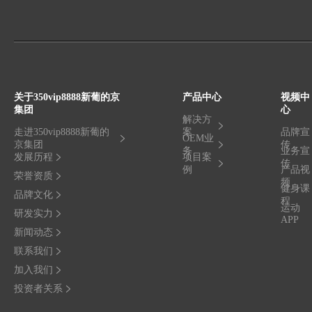
关于350vip8888新葡的京
产品中心
视频中
集团
心
解决方
走进350vip8888新葡的
案
品牌宣
OEM业
京集团
传
务
业务宣
发展历程
项目案
传
例
产品视
荣誉资质
频
健身课
品牌文化
程
运动
研发实力
APP
新闻动态
联系我们
加入我们
投资者关系