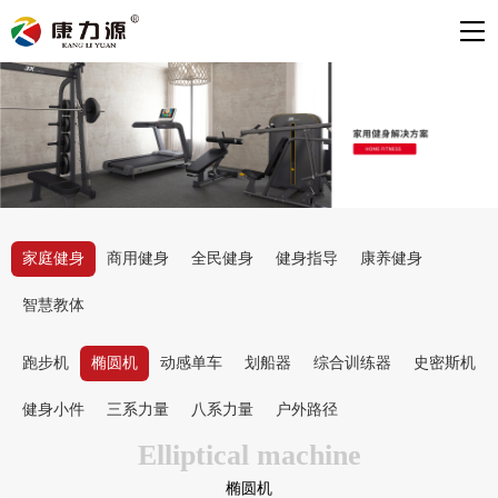
家庭健身
商用健身
全民健身
健身指导
康养健身
智慧教体
跑步机
椭圆机
动感单车
划船器
综合训练器
史密斯机
健身小件
三系力量
八系力量
户外路径
Elliptical machine
椭圆机