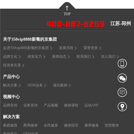
TOP
江苏-邳州
关于350vip8888新葡的京集团
走进350vip8888新葡的京集团
发展历程
荣誉资质
品牌文化
研发实力
新闻动态
联系我们
加入我们
投资者关系
产品中心
解决方案
OEM业务
项目案例
视频中心
品牌宣传
业务宣传
产品视频
健身课程
运动APP
解决方案
家庭健身
商用健身
全民健身
健身指导
康养健身
智慧教体