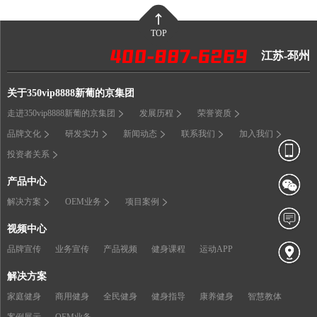
TOP
江苏-邳州
关于350vip8888新葡的京集团
走进350vip8888新葡的京集团
发展历程
荣誉资质
品牌文化
研发实力
新闻动态
联系我们
加入我们
投资者关系
产品中心
解决方案
OEM业务
项目案例
视频中心
品牌宣传
业务宣传
产品视频
健身课程
运动APP
解决方案
家庭健身
商用健身
全民健身
健身指导
康养健身
智慧教体